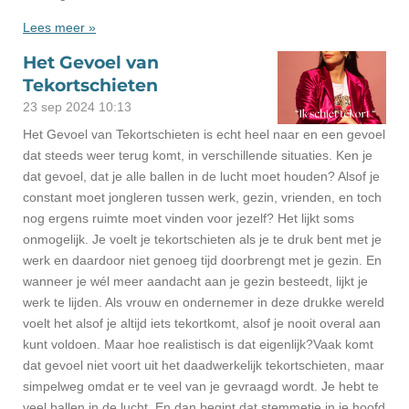
Lees meer »
Het Gevoel van
Tekortschieten
23 sep 2024
10:13
Het Gevoel van Tekortschieten is echt heel naar en een gevoel
dat steeds weer terug komt, in verschillende situaties. Ken je
dat gevoel, dat je alle ballen in de lucht moet houden? Alsof je
constant moet jongleren tussen werk, gezin, vrienden, en toch
nog ergens ruimte moet vinden voor jezelf? Het lijkt soms
onmogelijk. Je voelt je tekortschieten als je te druk bent met je
werk en daardoor niet genoeg tijd doorbrengt met je gezin. En
wanneer je wél meer aandacht aan je gezin besteedt, lijkt je
werk te lijden. Als vrouw en ondernemer in deze drukke wereld
voelt het alsof je altijd iets tekortkomt, alsof je nooit overal aan
kunt voldoen. Maar hoe realistisch is dat eigenlijk?Vaak komt
dat gevoel niet voort uit het daadwerkelijk tekortschieten, maar
simpelweg omdat er te veel van je gevraagd wordt. Je hebt te
veel ballen in de lucht. En dan begint dat stemmetje in je hoofd