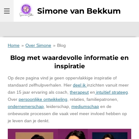
Ga
Simone van Bekkum
direct
naar
de
hoofdinhoud
Home
»
Over Simone
»
Blog
Blog met waardevolle informatie en
inspiratie
Op deze pagina vind je geen oppervlakkige inspiratie of
standaard zelfhulpverhalen. Hier
deel ik
inzichten vanuit meer
dan 15 jaar ervaring als coach,
therapeut
en
intuïtief strateeg
.
Over
persoonlijke ontwikkeling
, relaties, familiepatronen,
ondernemerschap
, leiderschap,
mediumschap
en de
onbewuste processen die vaak veel meer invloed hebben op
je leven dan je denkt.