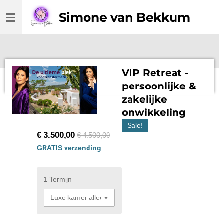
Ga
Simone van Bekkum
direct
naar
de
hoofdinhoud
VIP Retreat -
persoonlijke &
zakelijke
onwikkeling
Sale!
€ 3.500,00
€ 4.500,00
GRATIS verzending
1 Termijn