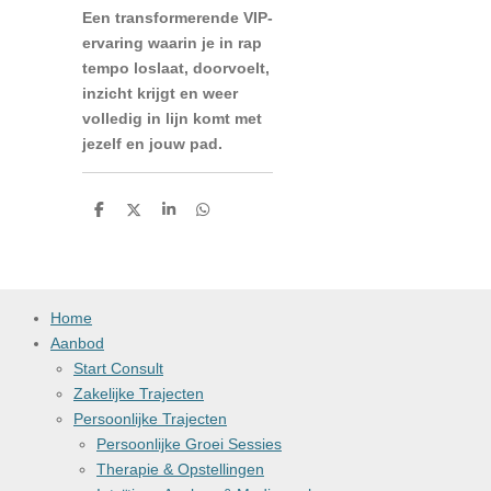
Een transformerende VIP-
ervaring waarin je in rap
tempo loslaat, doorvoelt,
inzicht krijgt en weer
volledig in lijn komt met
jezelf en jouw pad.
D
D
S
D
e
e
h
e
l
e
a
l
e
l
r
e
n
e
n
Home
Aanbod
Start Consult
Zakelijke Trajecten
Persoonlijke Trajecten
Persoonlijke Groei Sessies
Therapie & Opstellingen