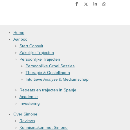
D
D
S
D
e
e
h
e
l
e
a
l
e
l
r
e
n
e
n
Home
Aanbod
Start Consult
Zakelijke Trajecten
Persoonlijke Trajecten
Persoonlijke Groei Sessies
Therapie & Opstellingen
Intuïtieve Analyse & Mediumschap
Retreats en trajecten in Spanje
Academie
Investering
Over Simone
Reviews
Kennismaken met Simone