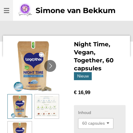
Ga
Simone van Bekkum
direct
naar
de
hoofdinhoud
Night Time,
Vegan,
Together, 60
capsules
Nieuw
€ 16,99
Inhoud