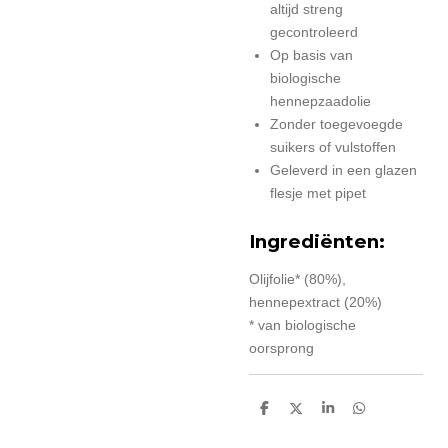
altijd streng
gecontroleerd
Op basis van
biologische
hennepzaadolie
Zonder toegevoegde
suikers of vulstoffen
Geleverd in een glazen
flesje met pipet
Ingrediënten:
Olijfolie* (80%),
hennepextract (20%)
* van biologische
oorsprong
D
D
S
D
e
e
h
e
l
e
a
l