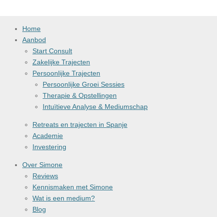
e
l
r
e
n
e
n
Home
Aanbod
Start Consult
Zakelijke Trajecten
Persoonlijke Trajecten
Persoonlijke Groei Sessies
Therapie & Opstellingen
Intuïtieve Analyse & Mediumschap
Retreats en trajecten in Spanje
Academie
Investering
Over Simone
Reviews
Kennismaken met Simone
Wat is een medium?
Blog