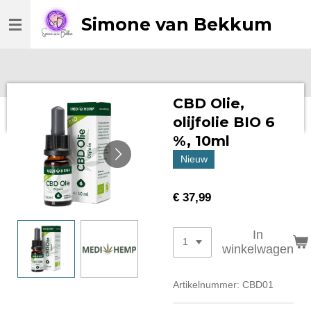
Ga
Simone van Bekkum
direct
naar
de
hoofdinhoud
CBD Olie,
olijfolie BIO 6
%, 10ml
Nieuw
€ 37,99
In
winkelwagen
Artikelnummer:
CBD01