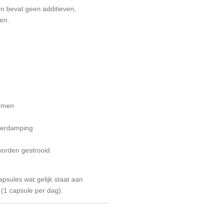
en bevat geen additieven,
en.
ormen
 verdamping
worden gestrooid
psules wat gelijk staat aan
1 capsule per dag).