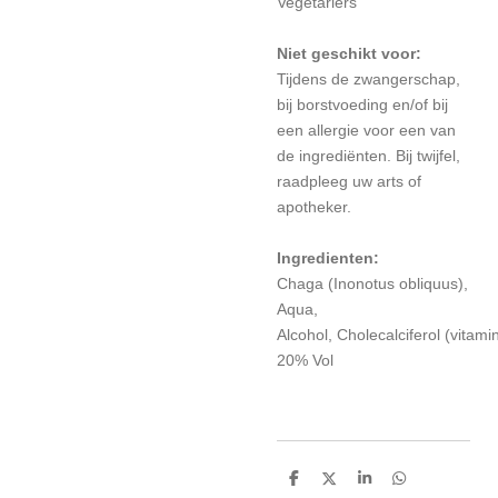
Vegetariërs
Niet geschikt voor:
Tijdens de zwangerschap,
bij borstvoeding en/of bij
een allergie voor een van
de ingrediënten. Bij twijfel,
raadpleeg uw arts of
apotheker.
Ingredienten:
Chaga (Inonotus obliquus),
Aqua,
Alcohol, Cholecalciferol (vitami
20% Vol
D
D
S
D