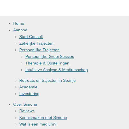
e
e
h
e
l
e
a
l
e
l
r
e
n
e
n
Home
Aanbod
Start Consult
Zakelijke Trajecten
Persoonlijke Trajecten
Persoonlijke Groei Sessies
Therapie & Opstellingen
Intuïtieve Analyse & Mediumschap
Retreats en trajecten in Spanje
Academie
Investering
Over Simone
Reviews
Kennismaken met Simone
Wat is een medium?