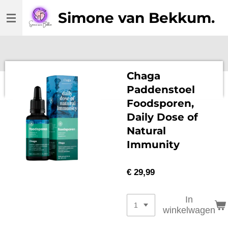
Ga
Simone van Bekkum
direct
naar
de
hoofdinhoud
Chaga
Paddenstoel
Foodsporen,
Daily Dose of
Natural
Immunity
€ 29,99
In
winkelwagen