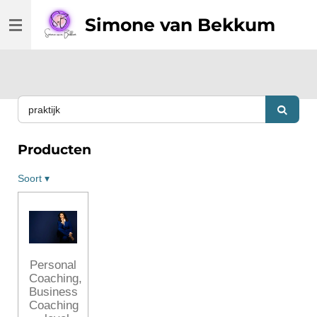
Ga
Simone van Bekkum
direct
naar
de
hoofdinhoud
Producten
Soort
▾
Personal
Coaching,
Business
Coaching