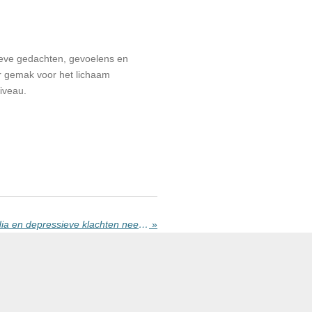
ieve gedachten, gevoelens en
r gemak voor het lichaam
iveau.
De relatie tussen Social Media en depressieve klachten neemt toe!
»