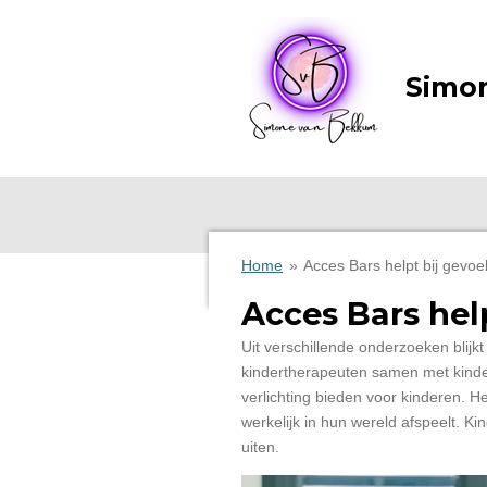
Ga
direct
naar
Simo
de
hoofdinhoud
Home
»
Acces Bars helpt bij gevoe
Acces Bars hel
Uit verschillende onderzoeken blijkt
kindertherapeuten samen met kinder
verlichting bieden voor kinderen. 
werkelijk in hun wereld afspeelt. 
uiten.