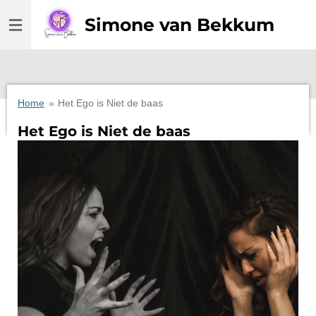
Ga
Simone van Bekkum
direct
naar
de
hoofdinhoud
Home
»
Het Ego is Niet de baas
Het Ego is Niet de baas