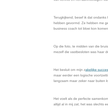
Terugkijkend, besef ik dat ondanks 
hebben gevormd. Ze hebben me ge
business coach tot bloei kon komen
Op die foto, te midden van die brui
mezelf die vastbesloten was haar 
Het besluit om mijn z
akelijke succe
maar eerder een logische voortzetti
langzaam maar zeker naar buiten 
Het voelt als de perfecte samenkoms
altijd al in mij zat; het was slechts