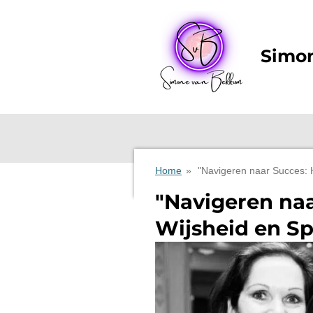
Ga
direct
naar
Simo
de
hoofdinhoud
Home
»
"Navigeren naar Succes: H
"Navigeren naa
Wijsheid en Sp