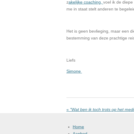
z
akelijke coaching,
voel ik de diepe 
me in staat stelt anderen te begele
Het is geen bevlieging, maar een die
bestemming van deze prachtige rei
Liefs
Simone
«
"Wat ben ik toch trots op het me
Home
Aanbod