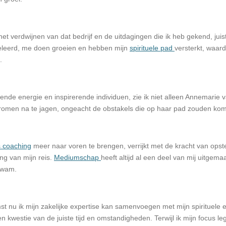
het verdwijnen van dat bedrijf en de uitdagingen die ik heb gekend, ju
leerd, me doen groeien en hebben mijn
spirituele pad
versterkt, waard
.
sende energie en inspirerende individuen, zie ik niet alleen Annemarie
dromen na te jagen, ongeacht de obstakels die op haar pad zouden kom
s coaching
meer naar voren te brengen, verrijkt met de kracht van opste
ng van mijn reis.
Mediumschap
heeft altijd al een deel van mij uitgemaa
kwam.
t nu ik mijn zakelijke expertise kan samenvoegen met mijn spirituele e
 een kwestie van de juiste tijd en omstandigheden. Terwijl ik mijn focus l