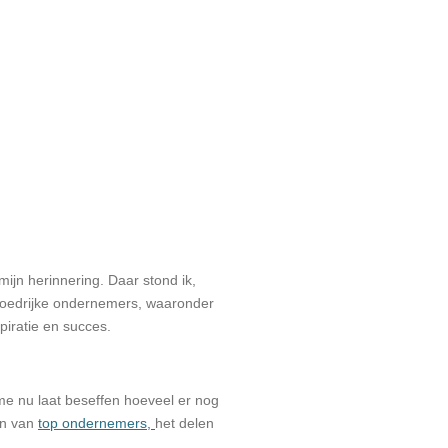
mijn herinnering. Daar stond ik,
loedrijke ondernemers, waaronder
piratie en succes.
g me nu laat beseffen hoeveel er nog
en van
top ondernemers,
het delen