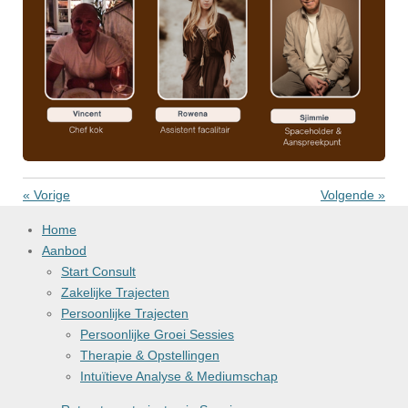
«
Vorige
Volgende
»
Home
Aanbod
Start Consult
Zakelijke Trajecten
Persoonlijke Trajecten
Persoonlijke Groei Sessies
Therapie & Opstellingen
Intuïtieve Analyse & Mediumschap