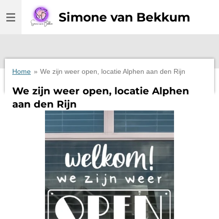
Ga
Simone van Bekkum
direct
naar
de
hoofdinhoud
Home
»
We zijn weer open, locatie Alphen aan den Rijn
We zijn weer open, locatie Alphen
aan den Rijn