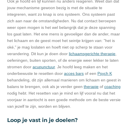
Ook je hoofd en lijf kunnen nu anders reageren. Weet dan dat
jouw mechanisme gewoon bezig is met de situatie te
integreren, want zo knap is ons systeem. Ons systeem past
zich aan naar de omstandigheden. Nu dat contact beroepen
weer open mogen is het wel belangrijk dat je deze spanning
los gaat laten. Het ene mens is gevoeliger dan de ander, maar
het lichaam en de geest moet het seintje krijgen van: "het is
oké," je mag loslaten en hoeft niet op scherp te staan voor
verandering. Dit kun je doen door
lichaamsgerichte therapie
,
oefeningen, buiten sporten, of de energie weer lekker te laten
stromen door
acupunctuur
. Je hoofd leeg maken en het
onderbewuste te resetten door
acces bars
of een
Psych K
behandeling, dit zijn allemaal manieren om lichaam en geest in
balans te brengen, ook als je verder geen
therapie
of
coaching
nodig hebt. Het resetten van je mind en lijf vooral nu dat het
voorjaar in aantocht is een goede methode om de beste versie
van jezelf te zijn, worden en blijven.
Loop je vast in je doelen?