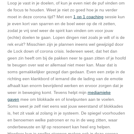
Loop je vast in je doelen, of kun je even niet de puf vinden om
de focus te houden. Weet je niet zo goed hoe je nu verder
moet in deze corona tijd? Met een
1 op 1 coaching
sessie
kun
je even kort van sparren en de boel weer op de rit zetten,
zodat je vrij snel weer de spirit kan vinden om voor jouw
(echte) doelen te gaan. Lopen dingen niet zoals je wilt of is de
rek eruit? Misschien zijn je plannen ineens wel gewijzigd door
de Lock down of corona crisis. Iedereen weet, dat het dan
geen zin heeft om bij de pakken neer te gaan zitten of je hoofd
te beugen over wat er allemaal niet meer kan. Maar dat is
soms gemakkelijker gezegd dan gedaan. Even een zetje in de
richting een klankbord of iemand die de lading van de emotie
afhaalt kan enorm bevrijdend werken en ervoor zorgen dat je
weer in beweging komt. Tevens helpt mijn
mediamieke
gaven
mee om
blokkade en of knelpunten aan te voelen.
Soms weet je zelf niet eens wat jouw weerstand of blokkades
is, het zit vaak al zolang in je systeem. De spiegel voorhouden
en benoemen welke patronen er nu in de weg zitten, waar
onderbewuste en lijf op resoneert kan heel erg helpen.
Hierdoor kun je sneller stappen maken ook in deze corona